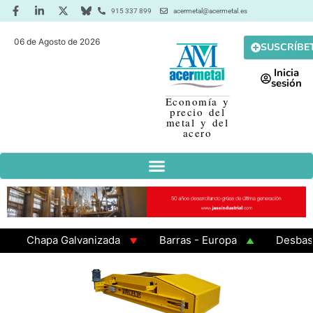
915 337 899
acermetal@acermetal.es
06 de Agosto de 2026
SUSCRÍBE
Inicia
sesión
Economía y
precio del
metal y del
acero
Chapa Galvanizada
Barras - Europa
Desbaste - 
GAMA 3 - Cuadrados 200x200x8
Chapa Laminada en C