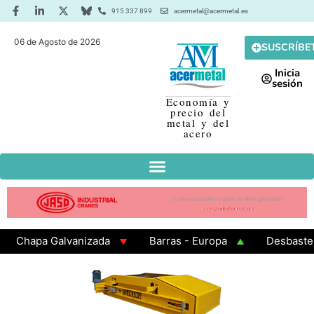
915 337 899
acermetal@acermetal.es
06 de Agosto de 2026
SUSCRÍBE
Inicia
sesión
Economía y
precio del
metal y del
acero
hapa Galvanizada
Barras - Europa
Desbaste - As
AMA 3 - Cuadrados 200x200x8
Chapa Laminada en Ca