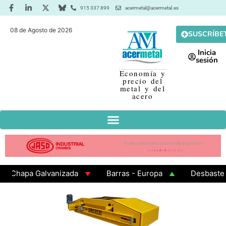
915 337 899
acermetal@acermetal.es
08 de Agosto de 2026
SUSCRÍBE
Inicia
sesión
Economía y
precio del
metal y del
acero
hapa Galvanizada
Barras - Europa
Desbaste - As
AMA 3 - Cuadrados 200x200x8
Chapa Laminada en Cal