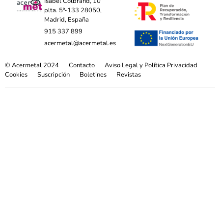
Isabel Colbrand, 10
plta. 5ª-133 28050,
Madrid, España
915 337 899
acermetal@acermetal.es
© Acermetal 2024
Contacto
Aviso Legal y Política Privacidad
Cookies
Suscripción
Boletines
Revistas