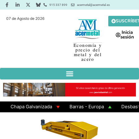
915 337 899
acermetal@acermetal.es
07 de Agosto de 2026
SUSCRÍBE
Inicia
sesión
Economía y
precio del
metal y del
acero
Chapa Galvanizada
Barras - Europa
Desbaste - A
GAMA 3 - Cuadrados 200x200x8
Chapa Laminada en Ca