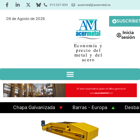
915 337 899
acermetal@acermetal.es
06 de Agosto de 2026
SUSCRÍBE
Inicia
sesión
Economía y
precio del
metal y del
acero
Chapa Galvanizada
Barras - Europa
Desbaste -
GAMA 3 - Cuadrados 200x200x8
Chapa Laminada en 