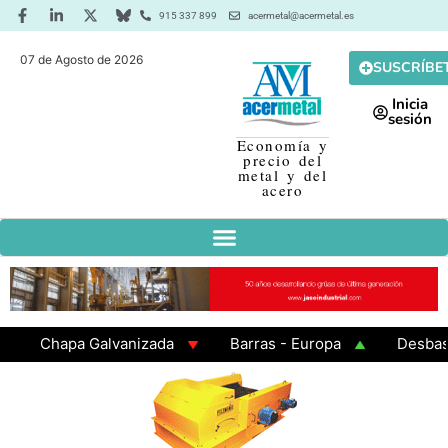
915 337 899
acermetal@acermetal.es
07 de Agosto de 2026
SUSCRÍBE
Inicia
sesión
Economía y
precio del
metal y del
acero
Chapa Galvanizada
Barras - Europa
Desbaste -
GAMA 3 - Cuadrados 200x200x8
Chapa Laminada en 