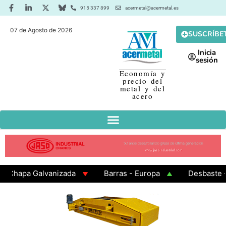
915 337 899
acermetal@acermetal.es
07 de Agosto de 2026
SUSCRÍBE
Inicia
sesión
Economía y
precio del
metal y del
acero
hapa Galvanizada
Barras - Europa
Desbaste - As
AMA 3 - Cuadrados 200x200x8
Chapa Laminada en Cal