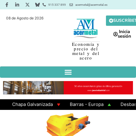
915 337 899
acermetal@acermetal.es
08 de Agosto de 2026
SUSCRÍBE
Inicia
sesión
Economía y
precio del
metal y del
acero
Chapa Galvanizada
Barras - Europa
Desbaste -
GAMA 3 - Cuadrados 200x200x8
Chapa Laminada en 