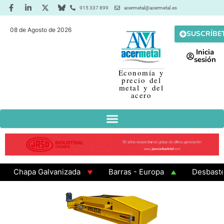
915 337 899
acermetal@acermetal.es
08 de Agosto de 2026
SUSCRÍBE
Inicia
sesión
Economía y
precio del
metal y del
acero
Chapa Galvanizada
Barras - Europa
Desbaste - A
GAMA 3 - Cuadrados 200x200x8
Chapa Laminada en Ca