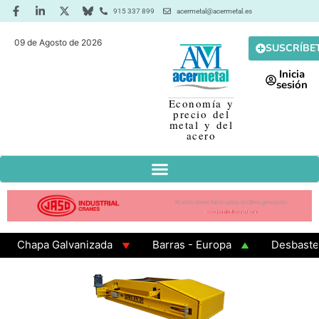
915 337 899
acermetal@acermetal.es
09 de Agosto de 2026
SUSCRÍBE
Inicia
sesión
Economía y
precio del
metal y del
acero
apa Galvanizada
Barras - Europa
Desbaste - Asi
MA 3 - Cuadrados 200x200x8
Chapa Laminada en Cali