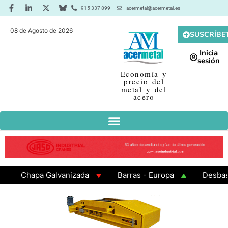
915 337 899
acermetal@acermetal.es
08 de Agosto de 2026
SUSCRÍBE
Inicia
sesión
Economía y
precio del
metal y del
acero
Chapa Galvanizada
Barras - Europa
Desbaste -
GAMA 3 - Cuadrados 200x200x8
Chapa Laminada en 