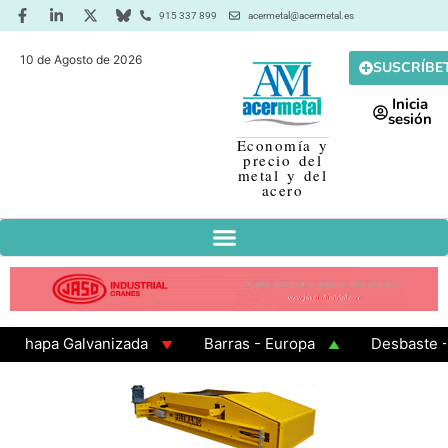
915 337 899
acermetal@acermetal.es
10 de Agosto de 2026
SUSCRÍBE
Inicia
sesión
Economía y
precio del
metal y del
acero
apa Galvanizada
Barras - Europa
Desbaste - Asi
MA 3 - Cuadrados 200x200x8
Chapa Laminada en Cal