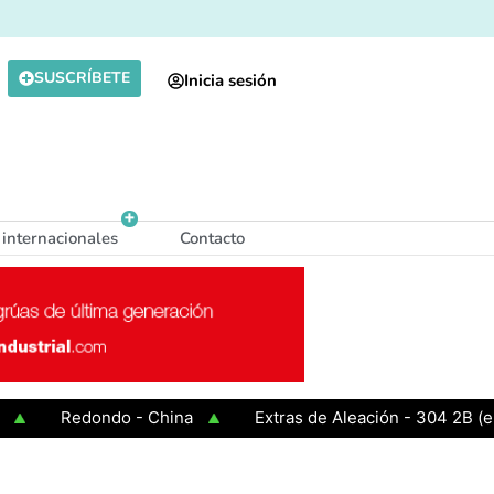
SUSCRÍBETE
Inicia sesión
 internacionales
Contacto
Redondo - China
Extras de Aleación - 304 2B (espe