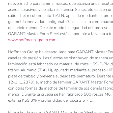
nuevo macho para laminar roscas, que alcanza unos resulta
aceros abrasivos y de alta resistencia. Su secreto está en 
calidad, el recubrimiento TiALN, aplicado mediante el pro
geometría innovadora poligonal. Gracias a esta combinación
de apriete menor. De este modo la seguridad del proceso 
GARANT Master Form Steel está disponible a la venta a tra
www.hoffmann-group.com
.
Hoffmann Group ha desarrollado para GARANT Master Form 
canales de presión. Las fuerzas se distribuyen de manera 
laminación está fabricado de material de corte HSS-E-PM de
titanio-aluminio (TiALN), aplicado mediante el proceso HIPI
pieza de trabajo y previene el desgaste prematuro. Durant
12-1 (1.2379) el macho de laminar GARANT Master Form S
con otras formas de machos de laminar de los demás fabri
menor. Durante la prueba se han fabricado 500 roscas M6. E
externa KSS 8% y profundidad de rosca 2,5 × D.
El macho de roscar GARANT Master Form Steel es el primer