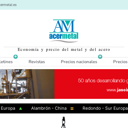
ermetal.es
Economía y precio del metal y del acero
letines
Revistas
Precios nacionales
Precios
opa
Alambrón - China
Redondo - Sur Europa
uropa