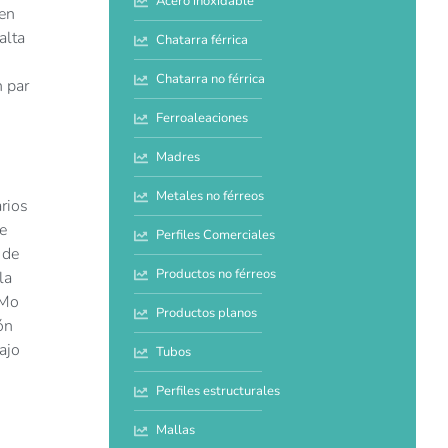
Acero inoxidable
 en
alta
Chatarra férrica
Chatarra no férrica
n par
Ferroaleaciones
Madres
Metales no férreos
rios
e
Perfiles Comerciales
 de
Productos no férreos
la
VMo
Productos planos
ón
ajo
Tubos
Perfiles estructurales
Mallas