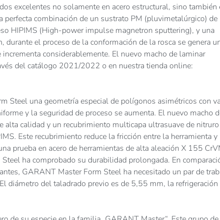
dos excelentes no solamente en acero estructural, sino también
una perfecta combinación de un sustrato PM (pluvimetalúrgico) de 
ceso HIPIMS (High-power impulse magnetron sputtering), y una
, durante el proceso de la conformación de la rosca se genera u
se incrementa considerablemente. El nuevo macho de laminar
vés del catálogo 2021/2022 o en nuestra tienda online:
Steel una geometría especial de polígonos asimétricos con va
uniforme y la seguridad de proceso se aumenta. El nuevo macho d
 alta calidad y un recubrimiento multicapa ultrasuave de nitruro
MS. Este recubrimiento reduce la fricción entre la herramienta y 
e una prueba en acero de herramientas de alta aleación X 155 Cr
teel ha comprobado su durabilidad prolongada. En comparaci
cantes, GARANT Master Form Steel ha necesitado un par de trab
l diámetro del taladrado previo es de 5,55 mm, la refrigeración
o de su especie en la familia „GARANT Master“. Este grupo de