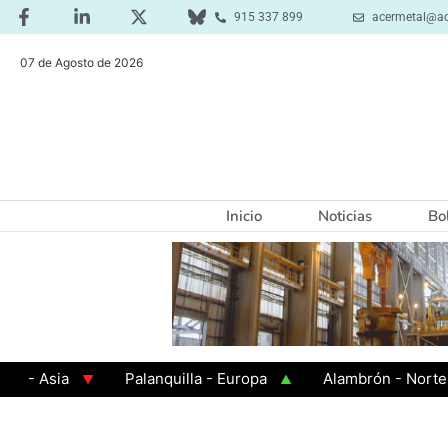
915 337 899
acermetal@ac
07 de Agosto de 2026
Inicio
Noticias
Bo
 Asia
Palanquilla - Europa
Alambrón - Norte Eur
nada en Caliente
Chapa Galvanizada
Barras - E