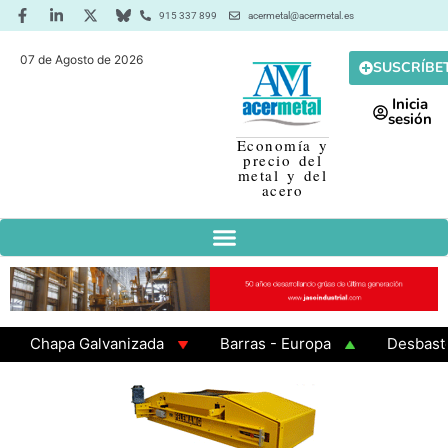
915 337 899
acermetal@acermetal.es
07 de Agosto de 2026
SUSCRÍBE
Inicia
sesión
Economía y
precio del
metal y del
acero
Chapa Galvanizada
Barras - Europa
Desbaste - A
GAMA 3 - Cuadrados 200x200x8
Chapa Laminada en Ca