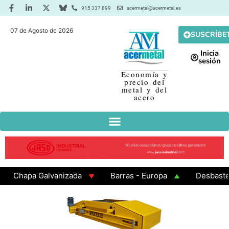
915 337 899
acermetal@acermetal.es
07 de Agosto de 2026
SUSCRÍBE
Inicia
sesión
Economía y
precio del
metal y del
acero
hapa Galvanizada
Barras - Europa
Desbaste - A
AMA 3 - Cuadrados 200x200x8
Chapa Laminada en Ca