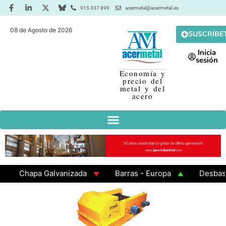
915 337 899
acermetal@acermetal.es
08 de Agosto de 2026
SUSCRÍBE
Inicia
sesión
Economía y
precio del
metal y del
acero
Chapa Galvanizada
Barras - Europa
Desbaste - 
GAMA 3 - Cuadrados 200x200x8
Chapa Laminada en C