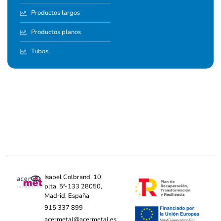
Productos largos
Productos planos
Tubos
Isabel Colbrand, 10
plta. 5ª-133 28050,
Madrid, España
915 337 899
acermetal@acermetal.es