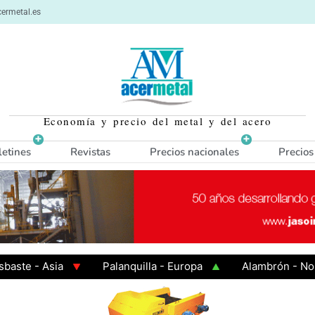
ermetal.es
Economía y precio del metal y del acero
letines
Revistas
Precios nacionales
Precios
e - Asia
Palanquilla - Europa
Alambrón - Norte 
en Caliente