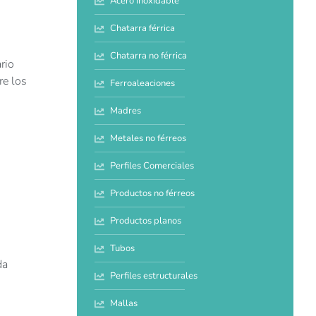
Acero inoxidable
Chatarra férrica
Chatarra no férrica
rio
re los
Ferroaleaciones
Madres
Metales no férreos
Perfiles Comerciales
Productos no férreos
Productos planos
Tubos
da
Perfiles estructurales
Mallas