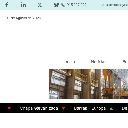
915 337 899
acermetal@ac
07 de Agosto de 2026
Inicio
Noticias
Bo
Chapa Galvanizada
Barras - Europa
Desbast
GAMA 3 - Cuadrados 200x200x8
Chapa Laminada 