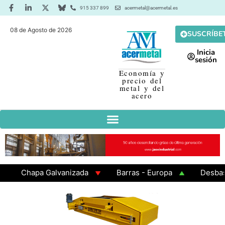
915 337 899
acermetal@acermetal.es
08 de Agosto de 2026
SUSCRÍBE
Inicia
sesión
Economía y
precio del
metal y del
acero
Chapa Galvanizada
Barras - Europa
Desbaste -
GAMA 3 - Cuadrados 200x200x8
Chapa Laminada en 