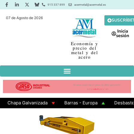
915 337 899
acermetal@acermetal.es
07 de Agosto de 2026
SUSCRÍBE
Inicia
sesión
Economía y
precio del
metal y del
acero
Chapa Galvanizada
Barras - Europa
Desbaste - 
GAMA 3 - Cuadrados 200x200x8
Chapa Laminada en C