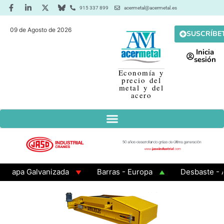
915 337 899
acermetal@acermetal.es
09 de Agosto de 2026
SUSCRÍBE
Inicia
sesión
Economía y
precio del
metal y del
acero
pa Galvanizada
Barras - Europa
Desbaste - Asia
A 3 - Cuadrados 200x200x8
Chapa Laminada en Calie