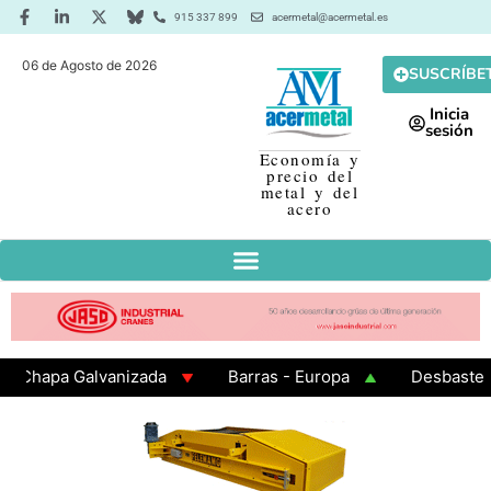
915 337 899
acermetal@acermetal.es
06 de Agosto de 2026
SUSCRÍBE
Inicia
sesión
Economía y
precio del
metal y del
acero
apa Galvanizada
Barras - Europa
Desbaste - Asi
MA 3 - Cuadrados 200x200x8
Chapa Laminada en Cali