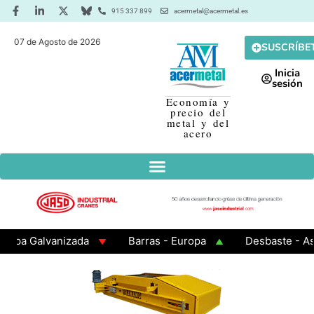
915 337 899
acermetal@acermetal.es
07 de Agosto de 2026
SUSCRÍBE
Inicia
sesión
Economía y
precio del
metal y del
acero
Galvanizada
Barras - Europa
Desbaste - Asia
 - Cuadrados 200x200x8
Chapa Laminada en Caliente