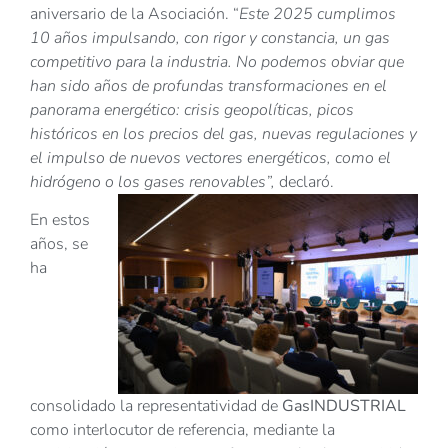
aniversario de la Asociación. “
Este 2025 cumplimos
10 años impulsando, con rigor y constancia, un gas
competitivo para la industria. No podemos obviar que
han sido años de profundas transformaciones en el
panorama energético: crisis geopolíticas, picos
históricos en los precios del gas, nuevas regulaciones y
el impulso de nuevos vectores energéticos, como el
hidrógeno o los gases renovables”,
declaró.
En estos
años, se
ha
consolidado la representatividad de
GasINDUSTRIAL
como interlocutor de referencia, mediante la