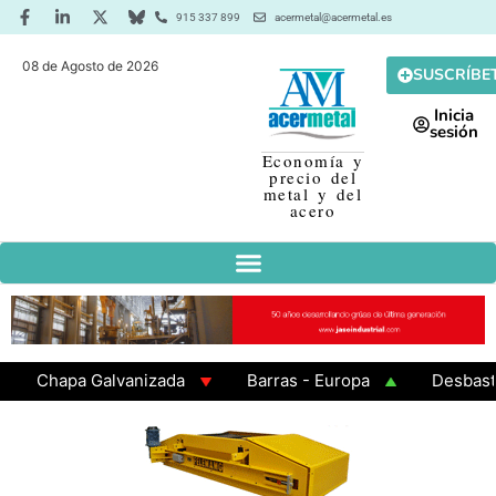
915 337 899
acermetal@acermetal.es
08 de Agosto de 2026
SUSCRÍBE
Inicia
sesión
Economía y
precio del
metal y del
acero
Chapa Galvanizada
Barras - Europa
Desbaste - A
GAMA 3 - Cuadrados 200x200x8
Chapa Laminada en Ca