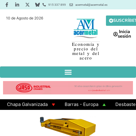
915 337 899
acermetal@acermetal.es
10 de Agosto de 2026
SUSCRÍBE
Inicia
sesión
Economía y
precio del
metal y del
acero
hapa Galvanizada
Barras - Europa
Desbaste - As
AMA 3 - Cuadrados 200x200x8
Chapa Laminada en Cal