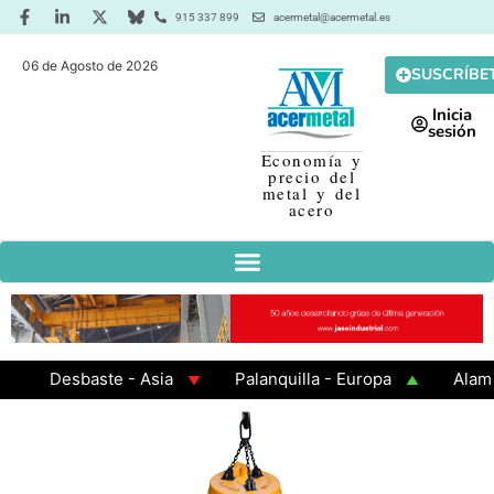
915 337 899
acermetal@acermetal.es
06 de Agosto de 2026
SUSCRÍBE
Inicia
sesión
Economía y
precio del
metal y del
acero
Desbaste - Asia
Palanquilla - Europa
Alambró
Chapa Laminada en Caliente
Chapa Galvanizada