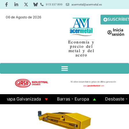
915 337 899
acermetal@acermetal.es
06 de Agosto de 2026
SUSCRÍBE
Inicia
sesión
Economía y
precio del
metal y del
acero
a Galvanizada
Barras - Europa
Desbaste - Asia
 3 - Cuadrados 200x200x8
Chapa Laminada en Calien