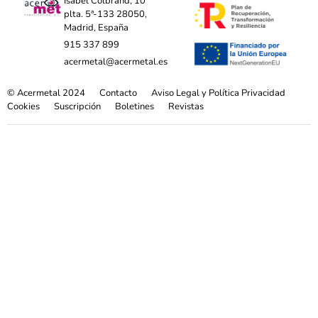
Isabel Colbrand, 10
plta. 5ª-133 28050,
Madrid, España
915 337 899
acermetal@acermetal.es
© Acermetal 2024
Contacto
Aviso Legal y Política Privacidad
Cookies
Suscripción
Boletines
Revistas