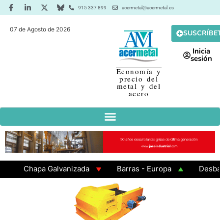
915 337 899
acermetal@acermetal.es
07 de Agosto de 2026
SUSCRÍBE
Inicia
sesión
Economía y
precio del
metal y del
acero
Chapa Galvanizada
Barras - Europa
Desbaste 
GAMA 3 - Cuadrados 200x200x8
Chapa Laminada en