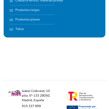
Chatarra férrica / Materias primas
Productos largos
Productos planos
Tubos
Isabel Colbrand, 10
plta. 5ª-133 28050,
Madrid, España
915 337 899