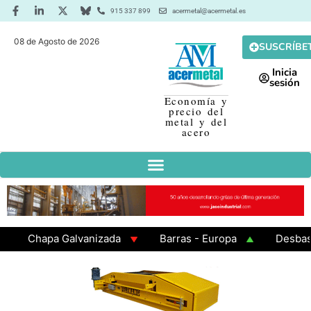
915 337 899
acermetal@acermetal.es
08 de Agosto de 2026
SUSCRÍBE
Inicia
sesión
Economía y
precio del
metal y del
acero
Chapa Galvanizada
Barras - Europa
Desbaste -
GAMA 3 - Cuadrados 200x200x8
Chapa Laminada en 