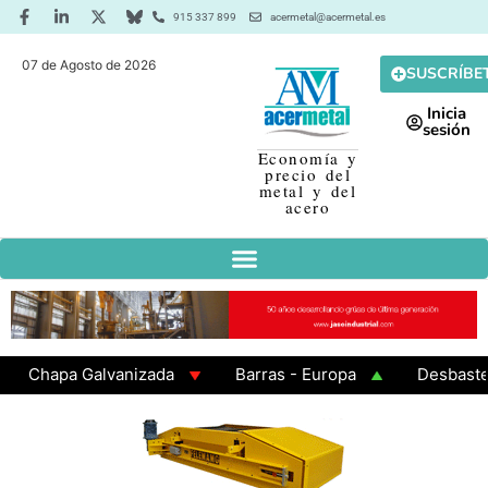
915 337 899
acermetal@acermetal.es
07 de Agosto de 2026
SUSCRÍBE
Inicia
sesión
Economía y
precio del
metal y del
acero
Chapa Galvanizada
Barras - Europa
Desbaste - A
GAMA 3 - Cuadrados 200x200x8
Chapa Laminada en Ca