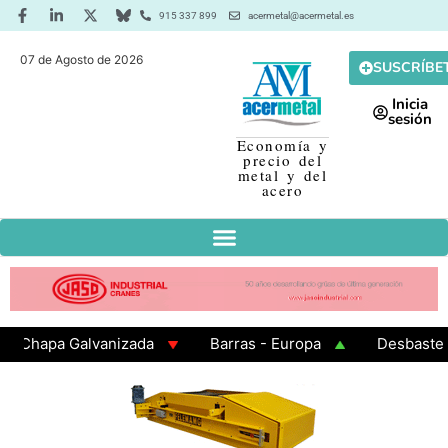
915 337 899
acermetal@acermetal.es
07 de Agosto de 2026
SUSCRÍBE
Inicia
sesión
Economía y
precio del
metal y del
acero
hapa Galvanizada
Barras - Europa
Desbaste - As
AMA 3 - Cuadrados 200x200x8
Chapa Laminada en Cal