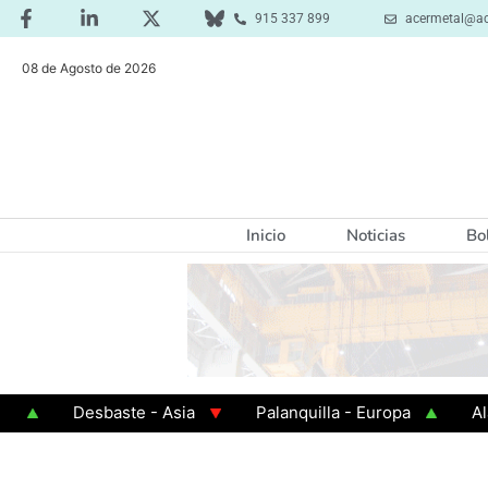
915 337 899
acermetal@ac
08 de Agosto de 2026
Inicio
Noticias
Bo
Desbaste - Asia
Palanquilla - Europa
Alambr
Chapa Laminada en Caliente
Chapa Galvanizada