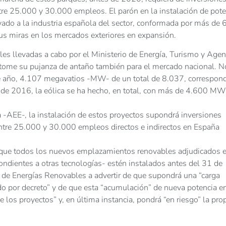
tre 25.000 y 30.000 empleos. El parón en la instalación de pote
vado a la industria española del sector, conformada por más de
us miras en los mercados exteriores en expansión.
es llevadas a cabo por el Ministerio de Energía, Turismo y Age
 retome su pujanza de antaño también para el mercado nacional. N
ste año, 4.107 megavatios -MW- de un total de 8.037, correspon
ta de 2016, la eólica se ha hecho, en total, con más de 4.600 MW
 -AEE-, la instalación de estos proyectos supondrá inversiones
entre 25.000 y 30.000 empleos directos e indirectos en España
de que todos los nuevos emplazamientos renovables adjudicados e
ondientes a otras tecnologías- estén instalados antes del 31 de
de Energías Renovables a advertir de que supondrá una “carga
do por decreto” y de que esta “acumulación” de nueva potencia e
los proyectos” y, en última instancia, pondrá “en riesgo” la pro