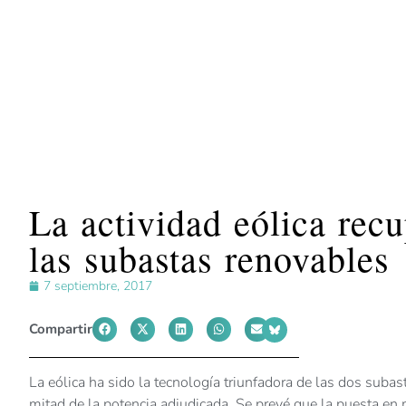
La actividad eólica recu
las subastas renovables
7 septiembre, 2017
Compartir
La eólica ha sido la tecnología triunfadora de las dos suba
mitad de la potencia adjudicada. Se prevé que la puesta en