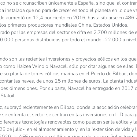
ico no se circunscriben únicamente a España, sino que, al contrar
 instalada que no para de crecer en todo el planeta en lo que v
mundo aumentó un 12,4 por ciento en 2016, hasta situarse en 486
los primeros productores mundiales China, Estados Unidos,
rado por las empresas del sector se cifra en 2.700 millones de 
90.000 personas distribuidas por todo el mundo -22.000 a nivel
ndo son las recientes inversiones y proyectos eólicos en los que
 como Haizea Wind o Navacel, sólo por citar algunas de ellas. 
 de su planta de torres eólicas marinas en el Puerto de Bilbao, do
contar las naves, de unos 25 millones de euros. La planta indust
andes dimensiones. Por su parte, Navacel ha entregado en 2017 
Statoil.
az, subrayó recientemente en Bilbao, donde la asociación celebra
 se enfrenta el sector se centran en las inversiones en I+D para 
 diferentes tecnologías renovables como pueden ser la eólica y l
 de julio-, en el almacenamiento y, en la “extensión de vida y l
 2020, la AEE prevé que el 46 por ciento de los españoles teng