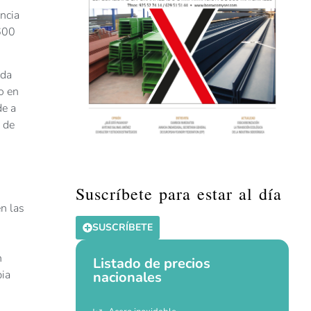
ncia
 600
nda
o en
de a
 de
Suscríbete para estar al día
n las
SUSCRÍBETE
n
Listado de precios
pia
nacionales