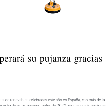
perará su pujanza gracias
stas de renovables celebradas este año en España, con más de la
 marcha de estos parques, antes de 2020, requiera de inversione