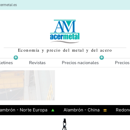
ermetal.es
Economía y precio del metal y del acero
letines
Revistas
Precios nacionales
Precios
ón - Norte Europa
Alambrón - China
Redondo - 
Barras - Europa