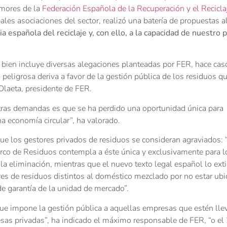
emores de la
Federación Española de la Recuperación y el Recicla
ales asociaciones del sector, realizó una batería de propuestas a
ia española del reciclaje y, con ello, a la capacidad de nuestro p
 bien incluye diversas alegaciones planteadas por FER, hace cas
peligrosa deriva a favor de la gestión pública de los residuos q
 Olaeta, presidente de FER.
tras demandas es que se ha perdido una oportunidad única para
una economía circular”, ha valorado.
que los gestores privados de residuos se consideran agraviados: 
 Marco de Residuos contempla a éste única y exclusivamente para l
a eliminación, mientras que el nuevo texto legal español lo ext
tores de residuos distintos al doméstico mezclado por no estar ub
 de garantía de la unidad de mercado”.
 que impone la gestión pública a aquellas empresas que estén ll
sas privadas”, ha indicado el máximo responsable de FER, “o el