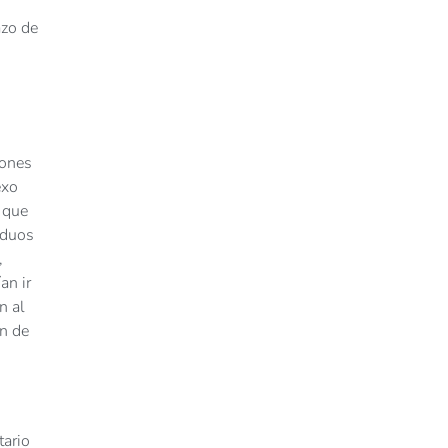
azo de
iones
exo
o que
iduos
,
an ir
n al
an de
tario