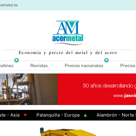
ermetal.es
Economía y precio del metal y del acero
letines
Revistas
Precios nacionales
Precios
sia
Palanquilla - Europa
Alambrón - Norte Europ
liente