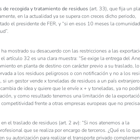
s de recogida y tratamiento de residuos
(art. 33), que fija un pl
mente, en la actualidad ya se supera con creces dicho periodo,
estado el presidente de FER, y “si en esos 10 meses la comunidad
ud”.
R, ha mostrado su desacuerdo con las restricciones a las exportac
 el artículo 32 es una clara muestra: “Se exige la entrega del An
amiento en planta de destino con carácter previo a su traslado, l
vada a los residuos peligrosos o con notificación y no a los res
na, si un gestor vende x toneladas de residuos a un país extranjero
te cambia de idea y quiere que le envíe x + y toneladas, ya no podrí
icación, y como resultado tenemos una limitación de la exportació
u competitividad frente a otras empresas europeas que no precis
en el traslado de residuos (art. 2 av): “Si nos atenemos a la
 profesional que se realiza por encargo de terceros. ¿Qué es lo que
n su autorización para realizar el transporte privado complemen