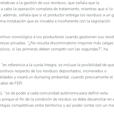
 relativas a la gestión de sus residuos, que señala que la
 a cabo la operación completa de tratamiento, mientras que si lo
, además, señala que si el productor entrega los residuos a un g
tima instalación que es inviable e incoherente con la legislación
l archivo cronológico a los productores cuando gestionen sus resi
mpresas privadas. “¿No resulta discriminatorio imponer más cargas
blicos, si las primeras deben competir con las segundas?”, ha
) “en referencia a la cuota íntegra, se incluye la posibilidad de que
itivos respecto de los residuos depositados, incinerados o
gualdades y creará un dumping ambiental, cuando precisamente el
sable de FER.
 5), “se da poder a cada comunidad autónoma para definir esta
orque el fin de la condición de residuo se debe desarrollar en 
ajas competitivas entre territorios y así poder contar con un m