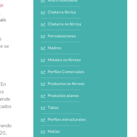
Acero inoxidable
je
l
Chatarra férrica
aís
Chatarra no férrica
Ferroaleaciones
o
ue se
Madres
Metales no férreos
Perfiles Comerciales
Productos no férreos
“En
os
Productos planos
iende
icados
Tubos
Perfiles estructurales
evando
Mallas
 20,