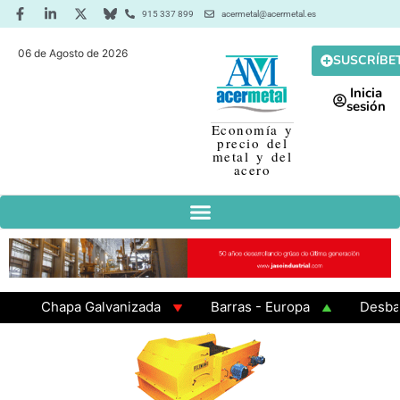
915 337 899
acermetal@acermetal.es
06 de Agosto de 2026
SUSCRÍBE
Inicia
sesión
Economía y
precio del
metal y del
acero
Chapa Galvanizada
Barras - Europa
Desbaste 
GAMA 3 - Cuadrados 200x200x8
Chapa Laminada en