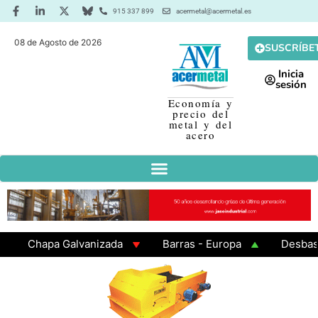
915 337 899
acermetal@acermetal.es
08 de Agosto de 2026
SUSCRÍBE
Inicia
sesión
Economía y
precio del
metal y del
acero
Chapa Galvanizada
Barras - Europa
Desbaste -
GAMA 3 - Cuadrados 200x200x8
Chapa Laminada en 