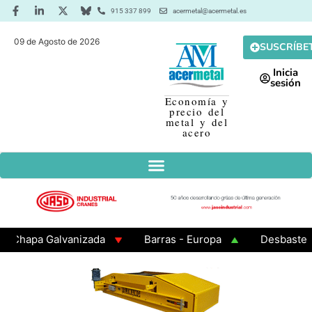
915 337 899
acermetal@acermetal.es
09 de Agosto de 2026
SUSCRÍBE
Inicia
sesión
Economía y
precio del
metal y del
acero
apa Galvanizada
Barras - Europa
Desbaste - As
AMA 3 - Cuadrados 200x200x8
Chapa Laminada en Cal