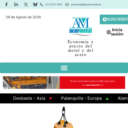
915 337 899
acermetal@acermetal.es
08 de Agosto de 2026
SUSCRÍBE
Inicia
sesión
Economía y
precio del
metal y del
acero
Desbaste - Asia
Palanquilla - Europa
Alambró
Chapa Laminada en Caliente
Chapa Galvanizada