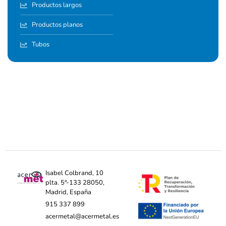
Productos largos
Productos planos
Tubos
Isabel Colbrand, 10
plta. 5ª-133 28050,
Madrid, España
915 337 899
acermetal@acermetal.es