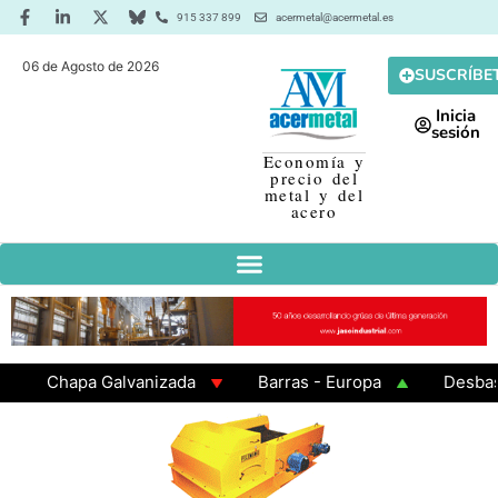
915 337 899
acermetal@acermetal.es
06 de Agosto de 2026
SUSCRÍBE
Inicia
sesión
Economía y
precio del
metal y del
acero
Chapa Galvanizada
Barras - Europa
Desbaste -
GAMA 3 - Cuadrados 200x200x8
Chapa Laminada en 