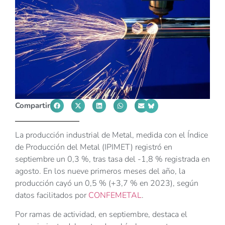
Compartir
La producción industrial de Metal, medida con el Índice
de Producción del Metal (IPIMET) registró en
septiembre un 0,3 %, tras tasa del -1,8 % registrada en
agosto. En los nueve primeros meses del año, la
producción cayó un 0,5 % (+3,7 % en 2023), según
datos facilitados por
CONFEMETAL
.
Por ramas de actividad, en septiembre, destaca el