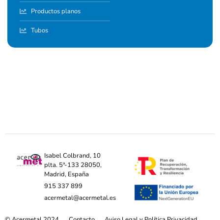
Productos planos
Tubos
Isabel Colbrand, 10
plta. 5ª-133 28050,
Madrid, España
915 337 899
acermetal@acermetal.es
© Acermetal 2024
Contacto
Aviso Legal y Política Privacidad