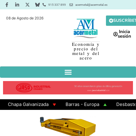
915 337 899
acermetal@acermetal.es
08 de Agosto de 2026
SUSCRÍBE
Inicia
sesión
Economía y
precio del
metal y del
acero
Chapa Galvanizada
Barras - Europa
Desbaste - A
GAMA 3 - Cuadrados 200x200x8
Chapa Laminada en Ca