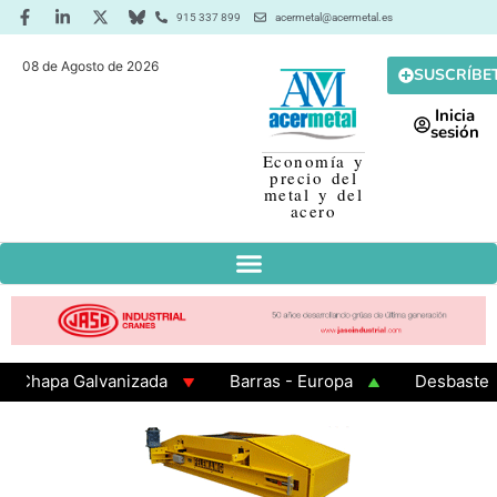
915 337 899
acermetal@acermetal.es
08 de Agosto de 2026
SUSCRÍBE
Inicia
sesión
Economía y
precio del
metal y del
acero
apa Galvanizada
Barras - Europa
Desbaste - Asi
MA 3 - Cuadrados 200x200x8
Chapa Laminada en Cali