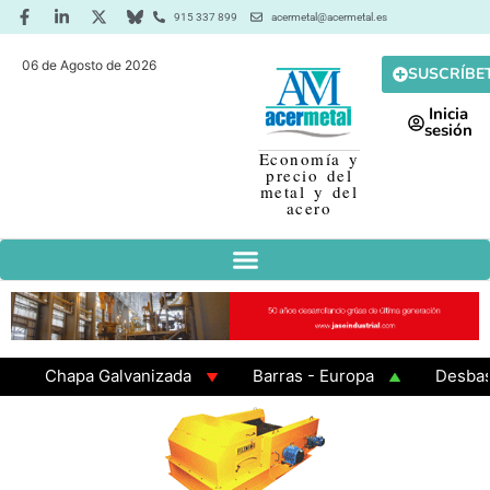
915 337 899
acermetal@acermetal.es
06 de Agosto de 2026
SUSCRÍBE
Inicia
sesión
Economía y
precio del
metal y del
acero
Chapa Galvanizada
Barras - Europa
Desbaste -
GAMA 3 - Cuadrados 200x200x8
Chapa Laminada en 