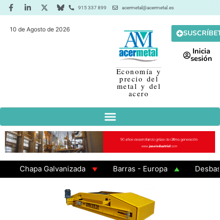
915 337 899
acermetal@acermetal.es
10 de Agosto de 2026
SUSCRÍBE
Inicia
sesión
Economía y
precio del
metal y del
acero
Chapa Galvanizada
Barras - Europa
Desbaste -
GAMA 3 - Cuadrados 200x200x8
Chapa Laminada en 