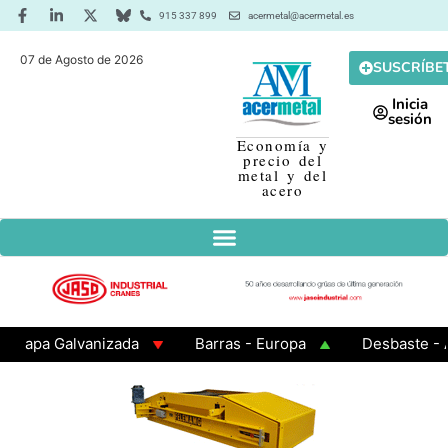
915 337 899
acermetal@acermetal.es
07 de Agosto de 2026
SUSCRÍBE
Inicia
sesión
Economía y
precio del
metal y del
acero
pa Galvanizada
Barras - Europa
Desbaste - Asia
A 3 - Cuadrados 200x200x8
Chapa Laminada en Calie