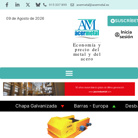
915 337 899
acermetal@acermetal.es
09 de Agosto de 2026
SUSCRÍBE
Inicia
sesión
Economía y
precio del
metal y del
acero
Chapa Galvanizada
Barras - Europa
Desbaste
GAMA 3 - Cuadrados 200x200x8
Chapa Laminada e