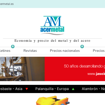
ermetal.es
Economía y precio del metal y del acero
letines
Revistas
Precios nacionales
Precios
e - Asia
Palanquilla - Europa
Alambrón - Norte 
en Caliente