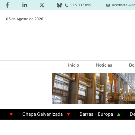
915 337 899
acermetal@ac
06 de Agosto de 2026
Inicio
Noticias
Bo
Chapa Galvanizada
Barras - Europa
Desbast
GAMA 3 - Cuadrados 200x200x8
Chapa Laminada 