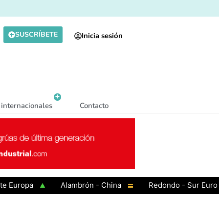
SUSCRÍBETE
Inicia sesión
 internacionales
Contacto
ropa
Alambrón - China
Redondo - Sur Europa