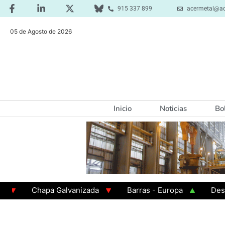
915 337 899
acermetal@ac
05 de Agosto de 2026
Inicio
Noticias
Bo
Chapa Galvanizada
Barras - Europa
Desbaste 
GAMA 3 - Cuadrados 200x200x8
Chapa Laminada en