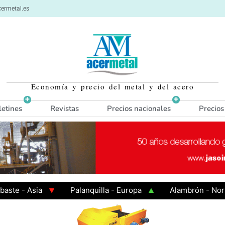
ermetal.es
Economía y precio del metal y del acero
letines
Revistas
Precios nacionales
Precios
- Asia
Palanquilla - Europa
Alambrón - Norte Eu
 Caliente