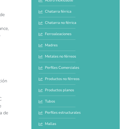
Acero inoxidable
Chatarra férrica
 de
Chatarra no férrica
ance
,
Ferroaleaciones
e
Madres
Metales no férreos
Perfiles Comerciales
Productos no férreos
ción
Productos planos
C
Tubos
e
ha de
Perfiles estructurales
Mallas