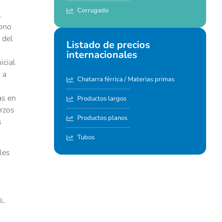
Corrugado
.
bono
 del
Listado de precios
internacionales
icial
 a
Chatarra férrica / Materias primas
as en
Productos largos
erzos
Productos planos
s
Tubos
les
s,