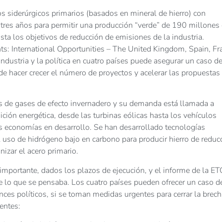
s siderúrgicos primarios (basados en mineral de hierro) con
 tres años para permitir una producción “verde” de 190 millones
ta los objetivos de reducción de emisiones de la industria.
s: International Opportunities – The
United Kingdom
,
Spain
,
Fr
 industria y la política en cuatro países puede asegurar un caso d
e hacer crecer el número de proyectos y acelerar las propuestas
s de gases de efecto invernadero y su demanda está llamada a
ición energética, desde las turbinas eólicas hasta los vehículos
 las economías en desarrollo. Se han desarrollado tecnologías
el uso de hidrógeno bajo en carbono para producir hierro de reduc
nizar el acero primario.
importante, dados los plazos de ejecución, y el informe de la ET
e lo que se pensaba. Los cuatro países pueden ofrecer un caso d
ances políticos, si se toman medidas urgentes para cerrar la brec
ientes: