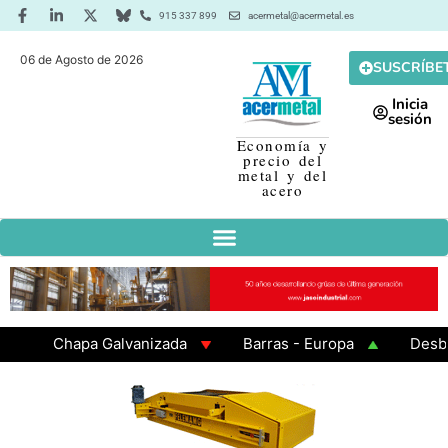
915 337 899
acermetal@acermetal.es
06 de Agosto de 2026
SUSCRÍBE
Inicia
sesión
Economía y
precio del
metal y del
acero
Chapa Galvanizada
Barras - Europa
Desbaste 
GAMA 3 - Cuadrados 200x200x8
Chapa Laminada en