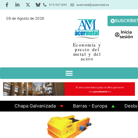
915 337 899
acermetal@acermetal.es
09 de Agosto de 2026
SUSCRÍBE
Inicia
sesión
Economía y
precio del
metal y del
acero
Chapa Galvanizada
Barras - Europa
Desbaste 
GAMA 3 - Cuadrados 200x200x8
Chapa Laminada en