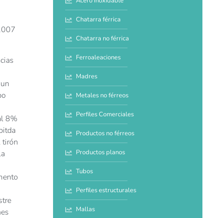
Acero inoxidable
Chatarra férrica
 2007
Chatarra no férrica
Ferroaleaciones
cias
Madres
 un
po
Metales no férreos
Perfiles Comerciales
 al 8%
bitda
Productos no férreos
 tirón
Productos planos
la
Tubos
emento
Perfiles estructurales
stre
Mallas
nes