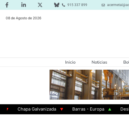
915 337 899
acermetal@ac
08 de Agosto de 2026
Inicio
Noticias
Bo
Chapa Galvanizada
Barras - Europa
Desbaste
GAMA 3 - Cuadrados 200x200x8
Chapa Laminada e