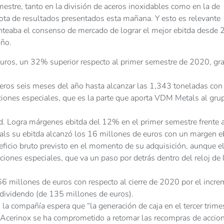
imestre, tanto en la división de aceros inoxidables como en la de
nota de resultados presentados esta mañana. Y esto es relevante
anteaba el consenso de mercado de lograr el mejor ebitda desde
año.
euros, un 32% superior respecto al primer semestre de 2020, gra
ros seis meses del año hasta alcanzar las 1,343 toneladas con
ciones especiales, que es la parte que aporta VDM Metals al gru
dad. Logra márgenes ebitda del 12% en el primer semestre frente
ls su ebitda alcanzó los 16 millones de euros con un margen e
ficio bruto previsto en el momento de su adquisición, aunque el
aciones especiales, que va un paso por detrás dentro del reloj de 
66 millones de euros con respecto al cierre de 2020 por el incr
l dividendo (de 135 millones de euros).
a compañía espera que “la generación de caja en el tercer trime
ue Acerinox se ha comprometido a retomar las recompras de accio