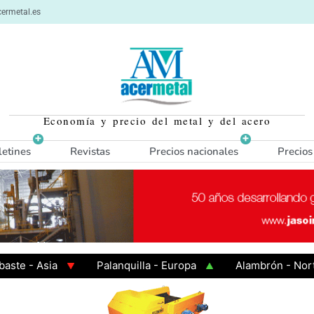
ermetal.es
Economía y precio del metal y del acero
letines
Revistas
Precios nacionales
Precios
 - Asia
Palanquilla - Europa
Alambrón - Norte E
n Caliente