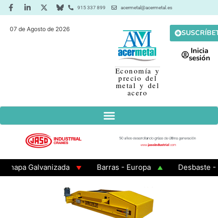
915 337 899
acermetal@acermetal.es
07 de Agosto de 2026
SUSCRÍBE
Inicia
sesión
Economía y
precio del
metal y del
acero
pa Galvanizada
Barras - Europa
Desbaste - Asia
A 3 - Cuadrados 200x200x8
Chapa Laminada en Calie