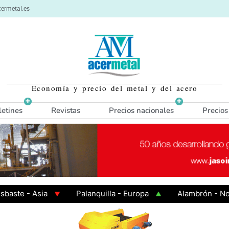
ermetal.es
Economía y precio del metal y del acero
letines
Revistas
Precios nacionales
Precios
te - Asia
Palanquilla - Europa
Alambrón - Norte 
 en Caliente