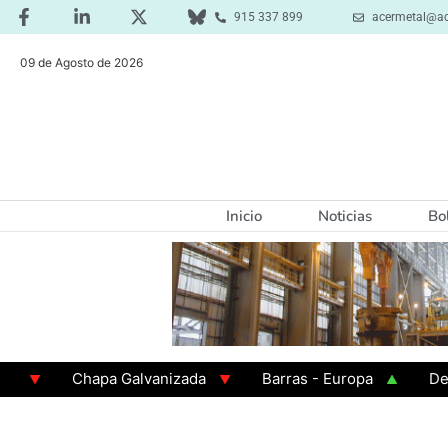
915 337 899
acermetal@ac
09 de Agosto de 2026
Inicio
Noticias
Bo
Chapa Galvanizada
Barras - Europa
Desbas
GAMA 3 - Cuadrados 200x200x8
Chapa Laminada