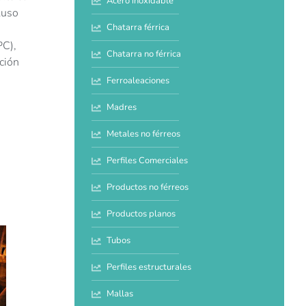
Acero inoxidable
luso
Chatarra férrica
PC),
Chatarra no férrica
cción
Ferroaleaciones
Madres
Metales no férreos
Perfiles Comerciales
Productos no férreos
Productos planos
Tubos
Perfiles estructurales
Mallas